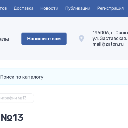
тов
Доставка
Новости
Публикации
Регистрация
196006, г. Санк
Напишите нам
алы
ул. Заставская, 
mail@zaton.ru
лиграфии №13
 №13