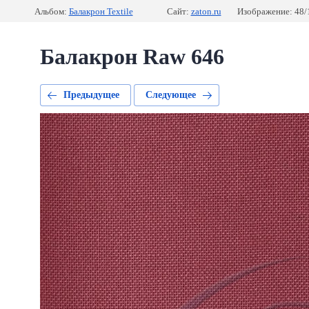
Альбом:
Балакрон Textile
Сайт:
zaton.ru
Изображение: 48/
Балакрон Raw 646
Предыдущее
Следующее