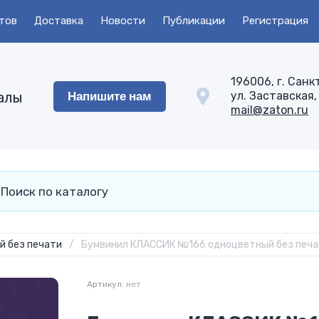
тов
Доставка
Новости
Публикации
Регистрация
196006, г. Санк
Напишите нам
алы
ул. Заставская, 
mail@zaton.ru
й без печати
/
Бумвинил КЛАССИК №166 одноцветный без печ
Артикул:
нет