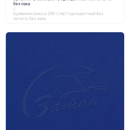
без лака
/
Бумвинил (масса 280 г) № 1 одноцветный без
печати, без лака